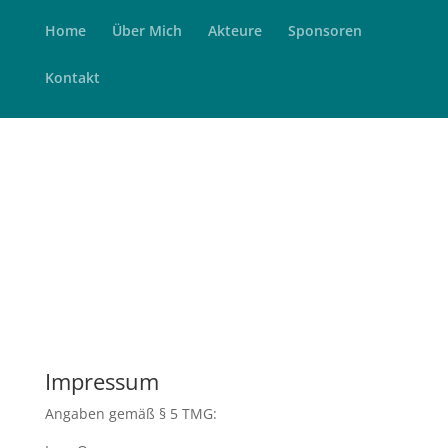
Home
Über Mich
Akteure
Sponsoren
Impressum
Kontakt
Über Uns
Datenschutz
Impressum
Angaben gemäß § 5 TMG: