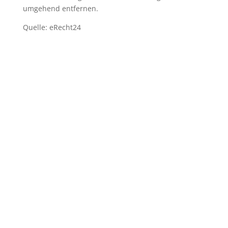
umgehend entfernen.
Quelle: eRecht24
"Sei der
Wandel den
du in der